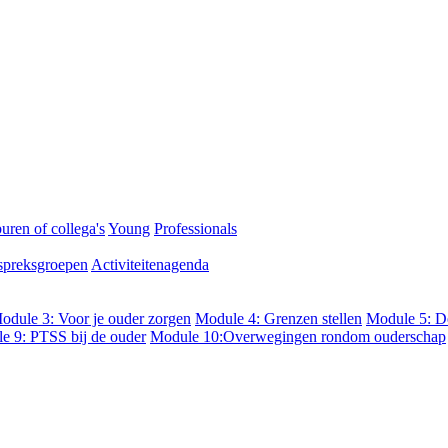
uren of collega's
Young
Professionals
preksgroepen
Activiteitenagenda
odule 3: Voor je ouder zorgen
Module 4: Grenzen stellen
Module 5: De
e 9: PTSS bij de ouder
Module 10:Overwegingen rondom ouderschap