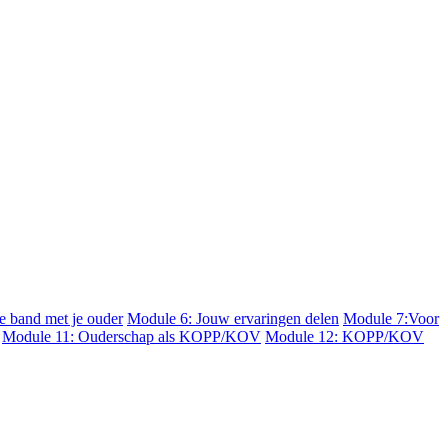
 band met je ouder
Module 6: Jouw ervaringen delen
Module 7:Voor
Module 11: Ouderschap als KOPP/KOV
Module 12: KOPP/KOV