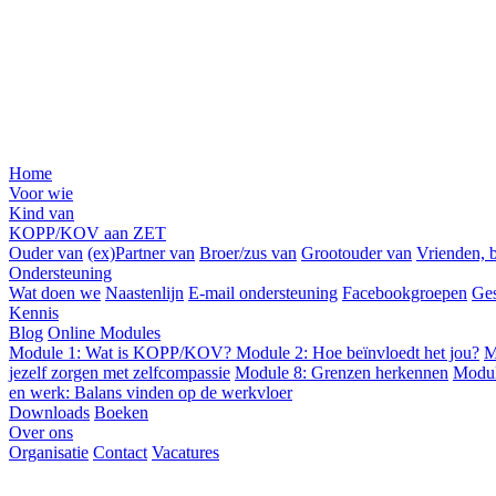
Home
Voor wie
Kind van
KOPP/KOV aan ZET
Ouder van
(ex)Partner van
Broer/zus van
Grootouder van
Vrienden, b
Ondersteuning
Wat doen we
Naastenlijn
E-mail ondersteuning
Facebookgroepen
Ges
Kennis
Blog
Online Modules
Module 1: Wat is KOPP/KOV?
Module 2: Hoe beïnvloedt het jou?
M
jezelf zorgen met zelfcompassie
Module 8: Grenzen herkennen
Modul
en werk: Balans vinden op de werkvloer
Downloads
Boeken
Over ons
Organisatie
Contact
Vacatures