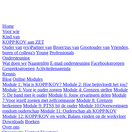
Home
Voor wie
Kind van
KOPP/KOV aan ZET
Ouder van
(ex)Partner van
Broer/zus van
Grootouder van
Vrienden,
buren of collega's
Young
Professionals
Ondersteuning
Wat doen we
Naastenlijn
E-mail ondersteuning
Facebookgroepen
Gespreksgroepen
Activiteitenagenda
Kennis
Blog
Online Modules
Module 1: Wat is KOPP/KOV?
Module 2: Hoe beïnvloedt het jou?
Module 3: Voor je ouder zorgen
Module 4: Grenzen stellen
Module
5: De band met je ouder
Module 6: Jouw ervaringen delen
Module
7:Voor jezelf zorgen met zelfcompassie
Module 8: Grenzen
herkennen
Module 9: PTSS bij de ouder
Module 10:Overwegingen
rondom ouderschap
Module 11: Ouderschap als KOPP/KOV
Module 12: KOPP/KOV en werk: Balans vinden op de werkvloer
Downloads
Boeken
Over ons