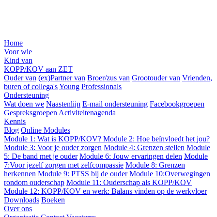
Home
Voor wie
Kind van
KOPP/KOV aan ZET
Ouder van
(ex)Partner van
Broer/zus van
Grootouder van
Vrienden,
buren of collega's
Young
Professionals
Ondersteuning
Wat doen we
Naastenlijn
E-mail ondersteuning
Facebookgroepen
Gespreksgroepen
Activiteitenagenda
Kennis
Blog
Online Modules
Module 1: Wat is KOPP/KOV?
Module 2: Hoe beïnvloedt het jou?
Module 3: Voor je ouder zorgen
Module 4: Grenzen stellen
Module
5: De band met je ouder
Module 6: Jouw ervaringen delen
Module
7:Voor jezelf zorgen met zelfcompassie
Module 8: Grenzen
herkennen
Module 9: PTSS bij de ouder
Module 10:Overwegingen
rondom ouderschap
Module 11: Ouderschap als KOPP/KOV
Module 12: KOPP/KOV en werk: Balans vinden op de werkvloer
Downloads
Boeken
Over ons