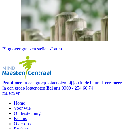
Blog over grenzen stellen -Laura
Praat mee
In een groep lotgenoten bij jou in de buurt.
Leer meer
In een groep lotgenoten
Bel ons
0900 - 254 66 74
ma t/m vr
Home
Voor wie
Ondersteuning
Kennis
Over ons
Boeken