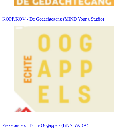
KOPP/KOV - De Gedachtegang (MIND Young Studio)
Zieke ouders - Echte Oogappels (BNN VARA)