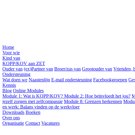
Home
Voor wie
Kind van
KOPP/KOV aan ZET
Ouder van
(ex)Partner van
Broer/zus van
Grootouder van
Vrienden, b
Ondersteuning
Wat doen we
Naastenlijn
E-mail ondersteuning
Facebookgroepen
Ges
Kennis
Blog
Online Modules
Module 1: Wat is KOPP/KOV?
Module 2: Hoe beïnvloedt het jou?
M
jezelf zorgen met zelfcompassie
Module 8: Grenzen herkennen
Modul
en werk: Balans vinden op de werkvloer
Downloads
Boeken
Over ons
Organisatie
Contact
Vacatures