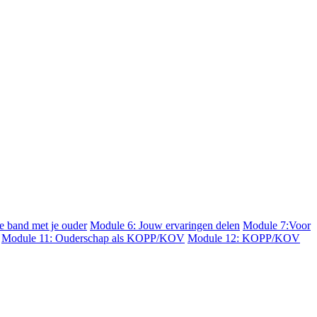
 band met je ouder
Module 6: Jouw ervaringen delen
Module 7:Voor
Module 11: Ouderschap als KOPP/KOV
Module 12: KOPP/KOV