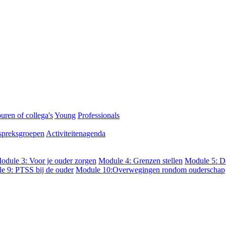
uren of collega's
Young
Professionals
preksgroepen
Activiteitenagenda
odule 3: Voor je ouder zorgen
Module 4: Grenzen stellen
Module 5: De
e 9: PTSS bij de ouder
Module 10:Overwegingen rondom ouderschap