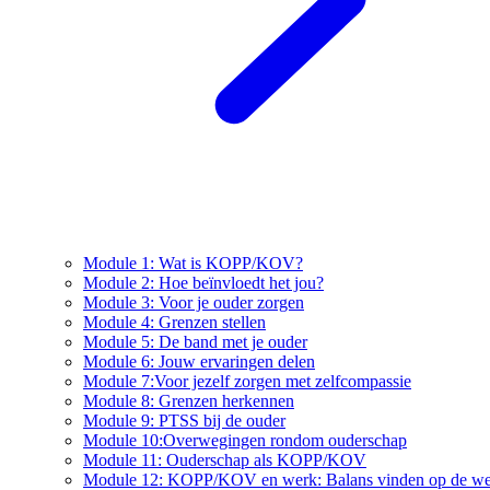
Module 1: Wat is KOPP/KOV?
Module 2: Hoe beïnvloedt het jou?
Module 3: Voor je ouder zorgen
Module 4: Grenzen stellen
Module 5: De band met je ouder
Module 6: Jouw ervaringen delen
Module 7:Voor jezelf zorgen met zelfcompassie
Module 8: Grenzen herkennen
Module 9: PTSS bij de ouder
Module 10:Overwegingen rondom ouderschap
Module 11: Ouderschap als KOPP/KOV
Module 12: KOPP/KOV en werk: Balans vinden op de we