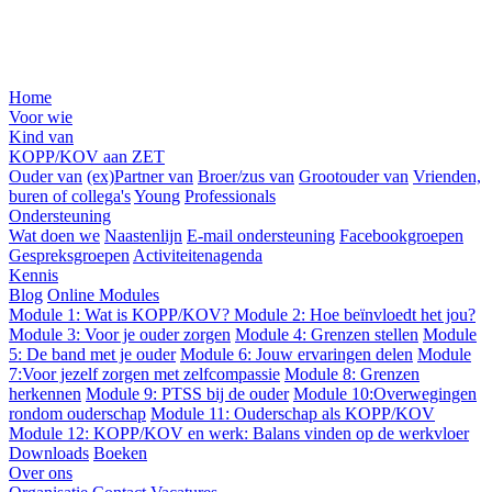
Home
Voor wie
Kind van
KOPP/KOV aan ZET
Ouder van
(ex)Partner van
Broer/zus van
Grootouder van
Vrienden,
buren of collega's
Young
Professionals
Ondersteuning
Wat doen we
Naastenlijn
E-mail ondersteuning
Facebookgroepen
Gespreksgroepen
Activiteitenagenda
Kennis
Blog
Online Modules
Module 1: Wat is KOPP/KOV?
Module 2: Hoe beïnvloedt het jou?
Module 3: Voor je ouder zorgen
Module 4: Grenzen stellen
Module
5: De band met je ouder
Module 6: Jouw ervaringen delen
Module
7:Voor jezelf zorgen met zelfcompassie
Module 8: Grenzen
herkennen
Module 9: PTSS bij de ouder
Module 10:Overwegingen
rondom ouderschap
Module 11: Ouderschap als KOPP/KOV
Module 12: KOPP/KOV en werk: Balans vinden op de werkvloer
Downloads
Boeken
Over ons