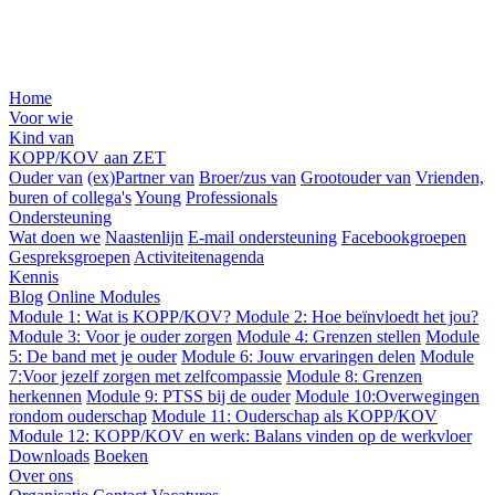
Home
Voor wie
Kind van
KOPP/KOV aan ZET
Ouder van
(ex)Partner van
Broer/zus van
Grootouder van
Vrienden,
buren of collega's
Young
Professionals
Ondersteuning
Wat doen we
Naastenlijn
E-mail ondersteuning
Facebookgroepen
Gespreksgroepen
Activiteitenagenda
Kennis
Blog
Online Modules
Module 1: Wat is KOPP/KOV?
Module 2: Hoe beïnvloedt het jou?
Module 3: Voor je ouder zorgen
Module 4: Grenzen stellen
Module
5: De band met je ouder
Module 6: Jouw ervaringen delen
Module
7:Voor jezelf zorgen met zelfcompassie
Module 8: Grenzen
herkennen
Module 9: PTSS bij de ouder
Module 10:Overwegingen
rondom ouderschap
Module 11: Ouderschap als KOPP/KOV
Module 12: KOPP/KOV en werk: Balans vinden op de werkvloer
Downloads
Boeken
Over ons