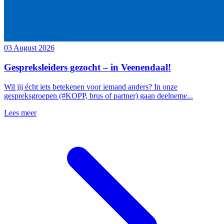
03 August 2026
Gespreksleiders gezocht – in Veenendaal!
Wil jij écht iets betekenen voor iemand anders? In onze
gespreksgroepen (#KOPP, brus of partner) gaan deelneme...
Lees meer