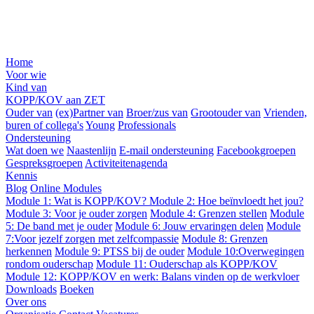
Home
Voor wie
Kind van
KOPP/KOV aan ZET
Ouder van
(ex)Partner van
Broer/zus van
Grootouder van
Vrienden,
buren of collega's
Young
Professionals
Ondersteuning
Wat doen we
Naastenlijn
E-mail ondersteuning
Facebookgroepen
Gespreksgroepen
Activiteitenagenda
Kennis
Blog
Online Modules
Module 1: Wat is KOPP/KOV?
Module 2: Hoe beïnvloedt het jou?
Module 3: Voor je ouder zorgen
Module 4: Grenzen stellen
Module
5: De band met je ouder
Module 6: Jouw ervaringen delen
Module
7:Voor jezelf zorgen met zelfcompassie
Module 8: Grenzen
herkennen
Module 9: PTSS bij de ouder
Module 10:Overwegingen
rondom ouderschap
Module 11: Ouderschap als KOPP/KOV
Module 12: KOPP/KOV en werk: Balans vinden op de werkvloer
Downloads
Boeken
Over ons