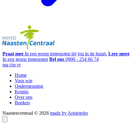
Praat mee
In een groep lotgenoten bij jou in de buurt.
Leer meer
In een groep lotgenoten
Bel ons
0900 - 254 66 74
ma t/m vr
Home
Voor wie
Ondersteuning
Kennis
Over ons
Boeken
Naastencentraal © 2026
made by Aristoteles