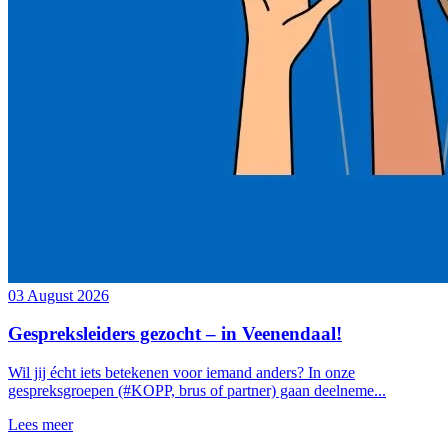
03 August 2026
Gespreksleiders gezocht – in Veenendaal!
Wil jij écht iets betekenen voor iemand anders? In onze
gespreksgroepen (#KOPP, brus of partner) gaan deelneme...
Lees meer