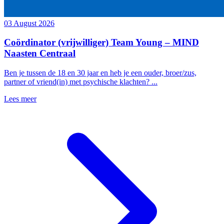
03 August 2026
Coördinator (vrijwilliger) Team Young – MIND
Naasten Centraal
Ben je tussen de 18 en 30 jaar en heb je een ouder, broer/zus,
partner of vriend(in) met psychische klachten? ...
Lees meer