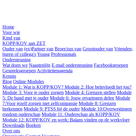
Home
Voor wie
Kind van
KOPP/KOV aan ZET
Ouder van
(ex)Partner van
Broer/zus van
Grootouder van
Vrienden,
buren of collega's
Young
Professionals
Ondersteuning
Wat doen we
Naastenlijn
E-mail ondersteuning
Facebookgroepen
Gespreksgroepen
Activiteitenagenda
Kennis
Blog
Online Modules
Module 1: Wat is KOPP/KOV?
Module 2: Hoe beïnvloedt het jou?
Module 3: Voor je ouder zorgen
Module 4: Grenzen stellen
Module
5: De band met je ouder
Module 6: Jouw ervaringen delen
Module
7:Voor jezelf zorgen met zelfcompassie
Module 8: Grenzen
herkennen
Module 9: PTSS bij de ouder
Module 10:Overwegingen
rondom ouderschap
Module 11: Ouderschap als KOPP/KOV
Module 12: KOPP/KOV en werk: Balans vinden op de werkvloer
Downloads
Boeken
Over ons