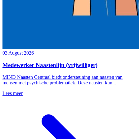
03 August 2026
Medewerker Naastenlijn (vrijwilliger)
MIND Naasten Centraal biedt ondersteuning aan naasten van
mensen met psychische problematiek. Deze naasten kun...
Lees meer