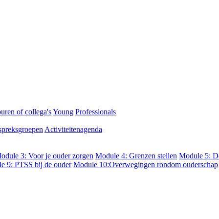
uren of collega's
Young
Professionals
preksgroepen
Activiteitenagenda
odule 3: Voor je ouder zorgen
Module 4: Grenzen stellen
Module 5: De
e 9: PTSS bij de ouder
Module 10:Overwegingen rondom ouderschap