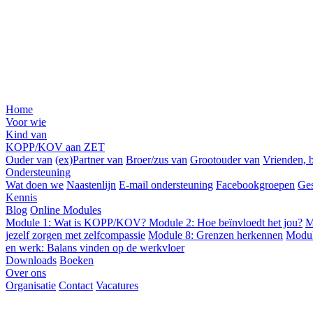
Home
Voor wie
Kind van
KOPP/KOV aan ZET
Ouder van
(ex)Partner van
Broer/zus van
Grootouder van
Vrienden, b
Ondersteuning
Wat doen we
Naastenlijn
E-mail ondersteuning
Facebookgroepen
Ges
Kennis
Blog
Online Modules
Module 1: Wat is KOPP/KOV?
Module 2: Hoe beïnvloedt het jou?
M
jezelf zorgen met zelfcompassie
Module 8: Grenzen herkennen
Modul
en werk: Balans vinden op de werkvloer
Downloads
Boeken
Over ons
Organisatie
Contact
Vacatures