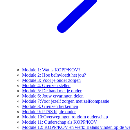
Module 1: Wat is KOPP/KOV?
Module 2: Hoe beïnvloedt het jou?
Module 3: Voor je ouder zorgen
Module 4: Grenzen stellen
Module 5: De band met je ouder
Module 6: Jouw ervaringen delen
Module 7:Voor jezelf zorgen met zelfcompassie
Module 8: Grenzen herkennen
Module 9: PTSS bij de ouder
Module 10:Overwegingen rondom ouderschap
Module 11: Ouderschap als KOPP/KOV
Module 12: KOPP/KOV en werk: Balans vinden op de we