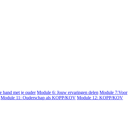
 band met je ouder
Module 6: Jouw ervaringen delen
Module 7:Voor
Module 11: Ouderschap als KOPP/KOV
Module 12: KOPP/KOV