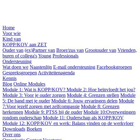
Home
Voor wie
Kind van
KOPP/KOV aan ZET
Ouder van
(ex)Partner van
Broer/zus van
Grootouder van
Vrienden,
buren of collega's
Young
Professionals
Ondersteuning
Wat doen we
Naastenlijn
E-mail ondersteuning
Facebookgroepen
Gespreksgroepen
Activiteitenagenda
Kennis
Blog
Online Modules
Module 1: Wat is KOPP/KOV?
Module 2: Hoe beïnvloedt het jou?
Module 3: Voor je ouder zorgen
Module 4: Grenzen stellen
Module
5: De band met je ouder
Module 6: Jouw ervaringen delen
Module
7:Voor jezelf zorgen met zelfcompassie
Module 8: Grenzen
herkennen
Module 9: PTSS bij de ouder
Module 10:Overwegingen
rondom ouderschap
Module 11: Ouderschap als KOPP/KOV
Module 12: KOPP/KOV en werk: Balans vinden op de werkvloer
Downloads
Boeken
Over ons